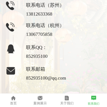
联系电话（苏州）
13812633368
联系电话（杭州）
13067705858
联系QQ：
852935100
联系邮箱
852935100@qq.com
首页
案例展示
关于我们
联系我们